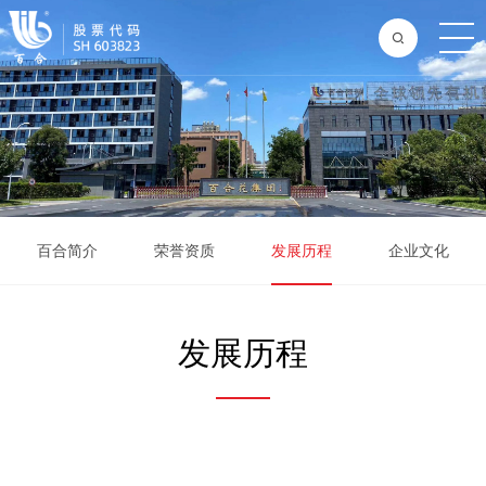
百合简介
荣誉资质
发展历程
企业文化
发展历程