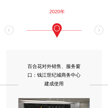
2020年
百合花对外销售、服务窗
口：钱江世纪城商务中心
建成使用