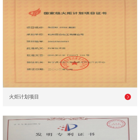
火炬计划项目