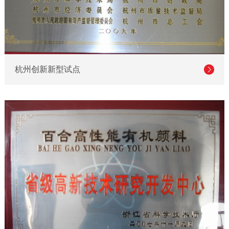
杭州创新新型试点