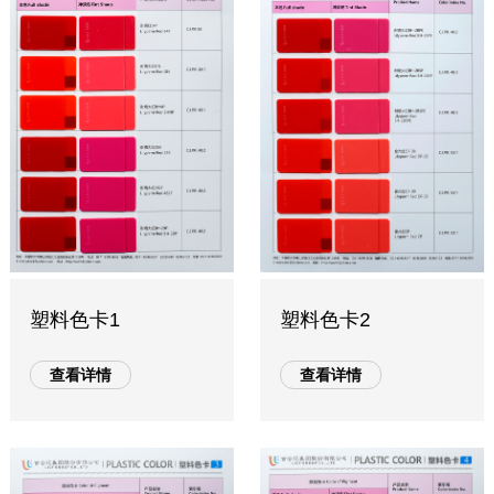
塑料色卡1
塑料色卡2
查看详情
查看详情