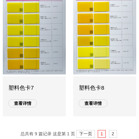
塑料色卡7
塑料色卡8
查看详情
查看详情
总共有 9 篇记录 这是第 1 页
下一页
1
2